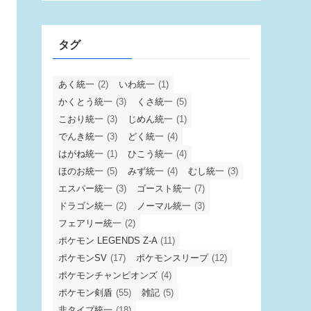
タグ
あく統一
(2)
いわ統一
(1)
かくとう統一
(3)
くさ統一
(5)
こおり統一
(3)
じめん統一
(1)
でんき統一
(3)
どく統一
(4)
はがね統一
(1)
ひこう統一
(4)
ほのお統一
(5)
みず統一
(4)
むし統一
(3)
エスパー統一
(3)
ゴースト統一
(7)
ドラゴン統一
(2)
ノーマル統一
(3)
フェアリー統一
(2)
ポケモン LEGENDS Z-A
(11)
ポケモンSV
(17)
ポケモンスリープ
(12)
ポケモンチャンピオンズ
(4)
ポケモン剣盾
(55)
雑記
(5)
非タイプ統一
(18)