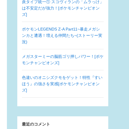
炎タイプ統一① スコヴィランの「ムラっけ」
は不安定だが強力！[ポケモンチャンピオン
ズ]
ポケモンLEGENDS Z-A Part11~暴走メガシ
ンカと遭遇！増える仲間たち~(ストーリー実
況)
メガスターミーの脳筋ゴリ押しパワー！[ポケ
モンチャンピオンズ]
色違いのオニシズクモをゲット！特性『すい
ほう』の強さを実感[ポケモンチャンピオン
ズ]
最近のコメント