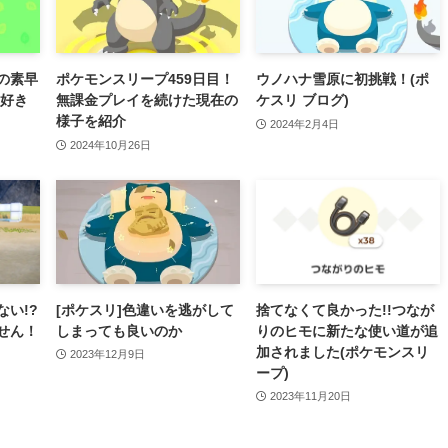
めの素早
ポケモンスリープ459日目！
ウノハナ雪原に初挑戦！(ポ
に好き
無課金プレイを続けた現在の
ケスリ ブログ)
様子を紹介
2024年2月4日
2024年10月26日
い!?
[ポケスリ]色違いを逃がして
捨てなくて良かった!!つなが
せん！
しまっても良いのか
りのヒモに新たな使い道が追
加されました(ポケモンスリ
2023年12月9日
ープ)
2023年11月20日