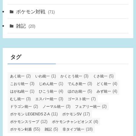
ポケモン対戦
(71)
雑記
(20)
タグ
(2)
(1)
(3)
(5)
あく統一
いわ統一
かくとう統一
くさ統一
(3)
(1)
(3)
(4)
こおり統一
じめん統一
でんき統一
どく統一
(1)
(4)
(5)
(4)
はがね統一
ひこう統一
ほのお統一
みず統一
(3)
(3)
(7)
むし統一
エスパー統一
ゴースト統一
(2)
(3)
(2)
ドラゴン統一
ノーマル統一
フェアリー統一
(11)
(17)
ポケモン LEGENDS Z-A
ポケモンSV
(12)
(4)
ポケモンスリープ
ポケモンチャンピオンズ
(55)
(5)
(18)
ポケモン剣盾
雑記
非タイプ統一