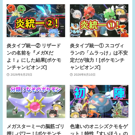
炎タイプ統一② リザード
炎タイプ統一① スコヴィ
ンの名前を『メガXだ
ランの「ムラっけ」は不安
よ！』にした結果[ポケモ
定だが強力！[ポケモンチ
ンチャンピオンズ]
ャンピオンズ]
2026年6月25日
2026年6月10日
メガスターミーの脳筋ゴリ
色違いのオニシズクモをゲ
押しパワー！[ポケモンチ
ット！特性『すいほう』の