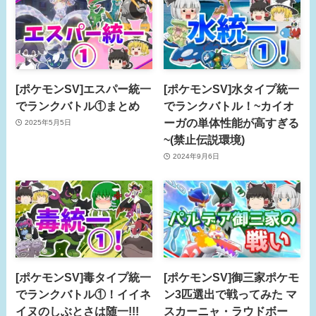
[ポケモンSV]エスパー統一
[ポケモンSV]水タイプ統一
でランクバトル①まとめ
でランクバトル！~カイオ
ーガの単体性能が高すぎる
2025年5月5日
~(禁止伝説環境)
2024年9月6日
[ポケモンSV]毒タイプ統一
[ポケモンSV]御三家ポケモ
でランクバトル①！イイネ
ン3匹選出で戦ってみた マ
イヌのしぶとさは随一!!!
スカーニャ・ラウドボー