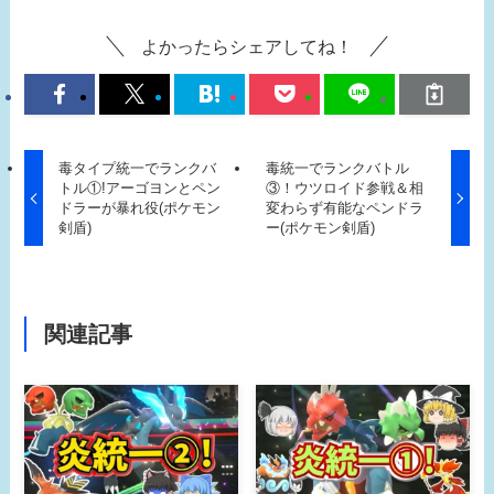
よかったらシェアしてね！
毒タイプ統一でランクバ
毒統一でランクバトル
トル①!アーゴヨンとペン
③！ウツロイド参戦＆相
ドラーが暴れ役(ポケモン
変わらず有能なペンドラ
剣盾)
ー(ポケモン剣盾)
関連記事