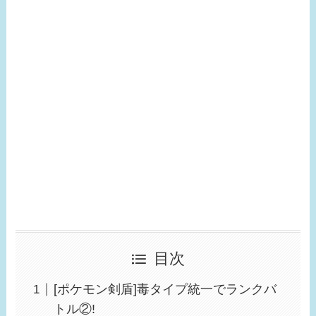
目次
[ポケモン剣盾]毒タイプ統一でランクバ
トル②!