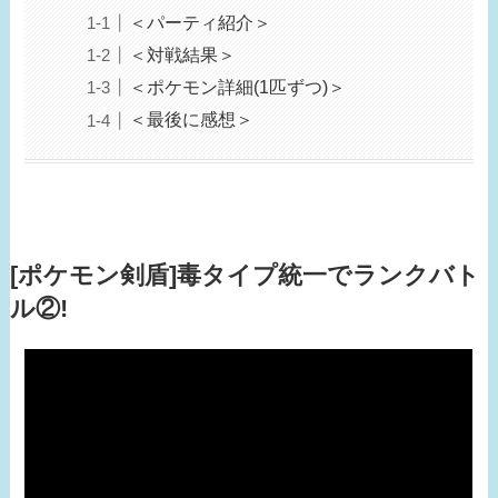
＜パーティ紹介＞
＜対戦結果＞
＜ポケモン詳細(1匹ずつ)＞
＜最後に感想＞
[ポケモン剣盾]毒タイプ統一でランクバト
ル②!