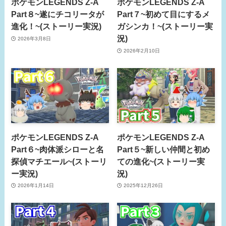
ポケモンLEGENDS Z-A
ポケモンLEGENDS Z-A
Part８~遂にチコリータが
Part７~初めて目にするメ
進化！~(ストーリー実況)
ガシンカ！~(ストーリー実
況)
2026年3月8日
2026年2月10日
ポケモンLEGENDS Z-A
ポケモンLEGENDS Z-A
Part６~肉体派シローと名
Part５~新しい仲間と初め
探偵マチエール~(ストーリ
ての進化~(ストーリー実
ー実況)
況)
2026年1月14日
2025年12月26日