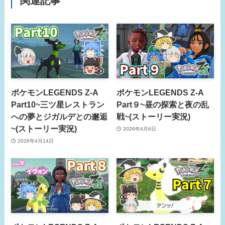
関連記事
ポケモンLEGENDS Z-A
ポケモンLEGENDS Z-A
Part10~三ツ星レストラン
Part９~昼の探索と夜の乱
への夢とジガルデとの邂逅
戦~(ストーリー実況)
~(ストーリー実況)
2026年4月6日
2026年4月14日