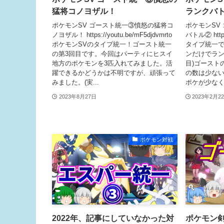
猛将コノヨザル！
ランクバ
ポケモンSV ゴースト統一③憤怒の猛将コ
ポケモンSV
ノヨザル！ https://youtu.be/mF5djdvmrto
バトル② https
ポケモンSVのタイプ統一！ゴースト統一
タイプ統一
の第3回目です。今回はパーティにヒスイ
ンだけでラン
地方のポケモンを3匹入れてみました。活
目)ゴースト
躍できるかどうかは不明ですが、頑張って
の数は少な
みました。(実...
ポケが少なく.
2023年8月27日
2023年2月2
ポケモン対戦
2022年、記事にしていなかった対
ポケモン剣