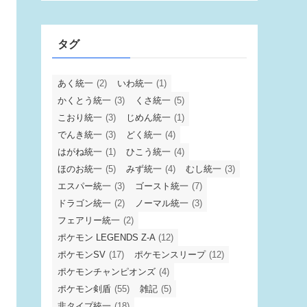
タグ
あく統一
(2)
いわ統一
(1)
かくとう統一
(3)
くさ統一
(5)
こおり統一
(3)
じめん統一
(1)
でんき統一
(3)
どく統一
(4)
はがね統一
(1)
ひこう統一
(4)
ほのお統一
(5)
みず統一
(4)
むし統一
(3)
エスパー統一
(3)
ゴースト統一
(7)
ドラゴン統一
(2)
ノーマル統一
(3)
フェアリー統一
(2)
ポケモン LEGENDS Z-A
(12)
ポケモンSV
(17)
ポケモンスリープ
(12)
ポケモンチャンピオンズ
(4)
ポケモン剣盾
(55)
雑記
(5)
非タイプ統一
(18)