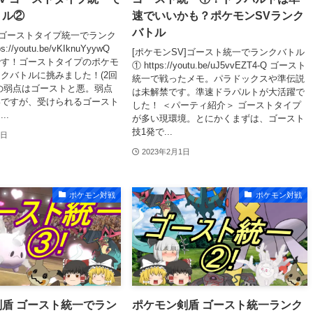
トル②
速でいいかも？ポケモンSVランク
バトル
 ゴーストタイプ統一でランク
://youtu.be/vKIknuYyywQ
[ポケモンSV]ゴースト統一でランクバトル
です！ゴーストタイプのポケモ
① https://youtu.be/uJ5vvEZT4-Q ゴースト
クバトルに挑みました！(2回
統一で戦ったメモ。パラドックスや準伝説
の弱点はゴーストと悪。弱点
は未解禁です。準速ドラパルトが大活躍で
いですが、受けられるゴースト
した！ ＜パーティ紹介＞ ゴーストタイプ
..
が多い現環境。とにかくまずは、ゴースト
技1発で...
2日
2023年2月1日
ポケモン対戦
ポケモン対戦
盾 ゴースト統一でラン
ポケモン剣盾 ゴースト統一ランク