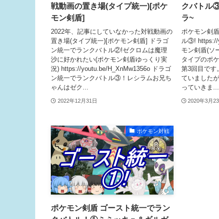
戦動画の置き場(タイプ統一)[ポケ
クバトル③
モン剣盾]
ラ~
2022年、記事にしていなかった対戦動画の
ポケモン剣盾
置き場(タイプ統一)[ポケモン剣盾] ドラゴ
ル③! https:
ン統一でランクバトル②!ゼクロムは魔理
モン剣盾(ソ
沙に好かれたい(ポケモン剣盾ゆっくり実
タイプのポ
況) https://youtu.be/H_XnMw1356o ドラゴ
第3回目です
ン統一でランクバトル③！レシラムお兄ち
ていました
ゃんはゼク...
っていきま...
2022年12月31日
2020年3月2
ポケモン対戦
ポケモン剣盾 ゴースト統一でラン