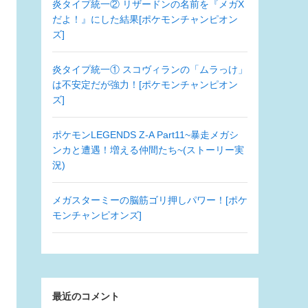
炎タイプ統一② リザードンの名前を『メガX
だよ！』にした結果[ポケモンチャンピオン
ズ]
炎タイプ統一① スコヴィランの「ムラっけ」
は不安定だが強力！[ポケモンチャンピオン
ズ]
ポケモンLEGENDS Z-A Part11~暴走メガシ
ンカと遭遇！増える仲間たち~(ストーリー実
況)
メガスターミーの脳筋ゴリ押しパワー！[ポケ
モンチャンピオンズ]
最近のコメント