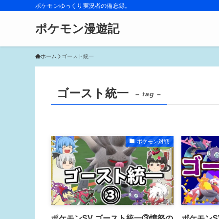
ポケモンゆっくり実況者の備忘録。
ポケモン漫遊記
ホーム
ゴースト統一
ゴースト統一
– tag –
ポケモン対戦
ポケモンSV ゴースト統一③憤怒の
ポケモンS