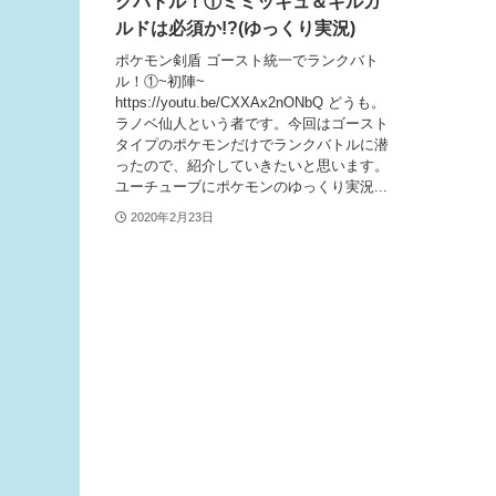
クバトル！①ミミッキュ＆ギルガ
ルドは必須か!?(ゆっくり実況)
ポケモン剣盾 ゴースト統一でランクバト
ル！①~初陣~
https://youtu.be/CXXAx2nONbQ どうも。
ラノベ仙人という者です。今回はゴースト
タイプのポケモンだけでランクバトルに潜
ったので、紹介していきたいと思います。
ユーチューブにポケモンのゆっくり実況...
2020年2月23日