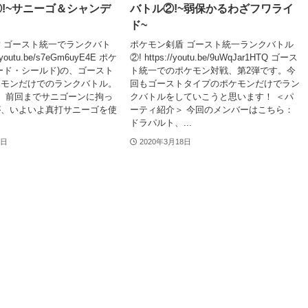
!~サニーゴ＆シャンデ
バトル②!~弱保かるわざフワライ
ド~
 ゴースト統一でランクバト
ポケモン剣盾 ゴースト統一ランクバトル
//youtu.be/s7eGm6uyE4E ポケ
②! https://youtu.be/9uWqJar1HTQ ゴース
ード・シールド)の、ゴースト
ト統一でのポケモン対戦、第2弾です。今
ケモンだけでのランクバトル。
回もゴーストタイプのポケモンだけでラン
。前回までサニゴーンに拘っ
クバトルをしていこうと思います！ ＜パ
が、いよいよ真打サニーゴを使
ーティ紹介＞ 今回のメンバーはこちら：
ドラパルト、...
3日
2020年3月18日