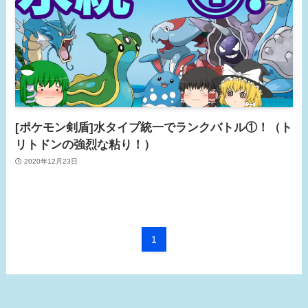
[ポケモン剣盾]水タイプ統一でランクバトル①！（ト
リトドンの強烈な粘り！）
2020年12月23日
1