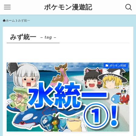
ポケモン漫遊記
ホーム
みず統一
みず統一
– tag –
ポケモン対戦