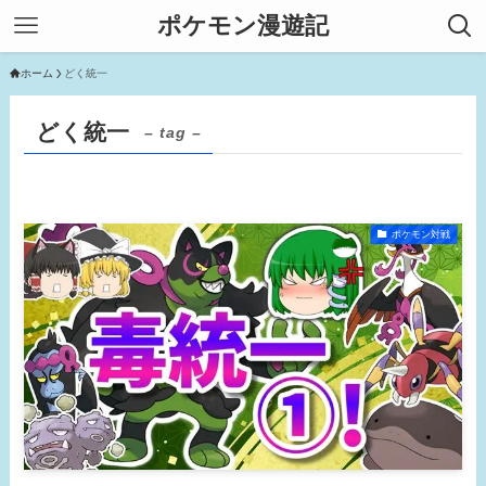
ポケモン漫遊記
ホーム
どく統一
どく統一
– tag –
ポケモン対戦